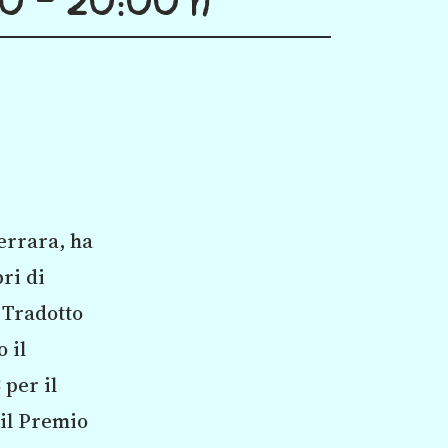
Ferrara, ha
bri di
 Tradotto
 il
per il
 il Premio