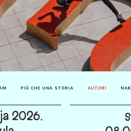
AM
PIÙ CHE UNA STORIA
AUTORI
NAK
nja 2026.
s
ula
08:0