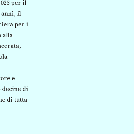
023 per il
anni, il
riera per i
 alla
acerata,
ola
tore e
o decine di
he di tutta