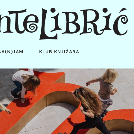
SA(N)JAM
KLUB KNJIŽARA