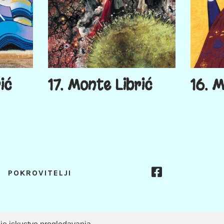
ić
17. Monte Librić
16. M
POKROVITELJI
Copyright Sa(n)jam knjige u Istri © 2026. - Sva prava pridržana