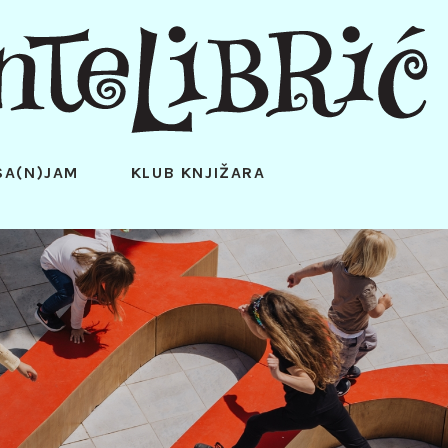
SA(N)JAM
KLUB KNJIŽARA