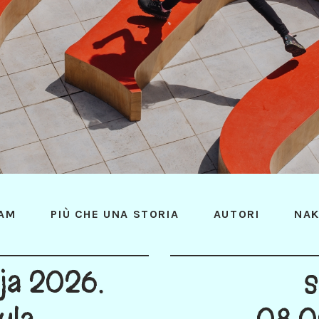
AM
PIÙ CHE UNA STORIA
AUTORI
NAK
nja 2026.
s
ula
08:0