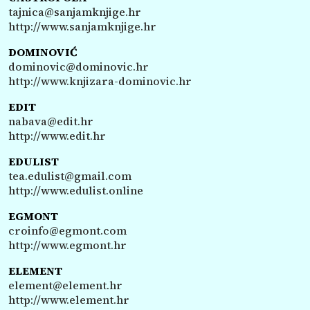
tajnica@sanjamknjige.hr
http://www.sanjamknjige.hr
DOMINOVIĆ
dominovic@dominovic.hr
http://www.knjizara-dominovic.hr
EDIT
nabava@edit.hr
http://www.edit.hr
EDULIST
tea.edulist@gmail.com
http://www.edulist.online
EGMONT
croinfo@egmont.com
http://www.egmont.hr
ELEMENT
element@element.hr
http://www.element.hr