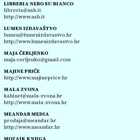
LIBRERIA NERO SU BIANCO
libreria@nsb.it
http://www.nsb.it
LUMEN IZDAVAŠTVO
lumen@lumenizdavastvo.hr
http://www.lumenizdavastvo.hr
MAJA ČERLJENKO
maja.cerljenko@gmail.com
MAJINE PRIČE
http://www.majineprice.hr
MALA ZVONA
kabinet@mala-zvona.hr
http://www.mala-zvona.hr
MEANDAR MEDIA
prodaja@meandar.hr
http://www.meandar.hr
MOZAIK KNJIGA