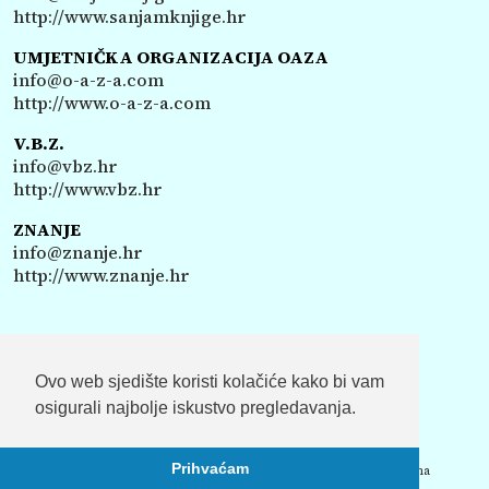
http://www.sanjamknjige.hr
UMJETNIČKA ORGANIZACIJA OAZA
info@o-a-z-a.com
http://www.o-a-z-a.com
V.B.Z.
info@vbz.hr
http://www.vbz.hr
ZNANJE
info@znanje.hr
http://www.znanje.hr
Ovo web sjedište koristi kolačiće kako bi vam
IMPRESSUM
SOSTENITORI
osigurali najbolje iskustvo pregledavanja.
Prihvaćam
Copyright Sa(n)jam knjige u Istri © 2026. - Sva prava pridržana