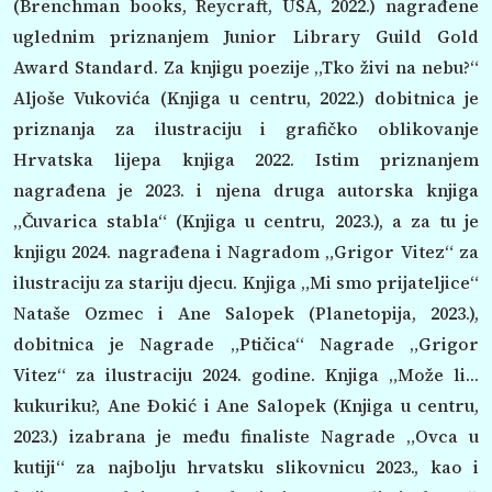
(Brenchman books, Reycraft, USA, 2022.) nagrađene
uglednim priznanjem Junior Library Guild Gold
Award Standard. Za knjigu poezije „Tko živi na nebu?“
Aljoše Vukovića (Knjiga u centru, 2022.) dobitnica je
priznanja za ilustraciju i grafičko oblikovanje
Hrvatska lijepa knjiga 2022. Istim priznanjem
nagrađena je 2023. i njena druga autorska knjiga
„Čuvarica stabla“ (Knjiga u centru, 2023.), a za tu je
knjigu 2024. nagrađena i Nagradom „Grigor Vitez“ za
ilustraciju za stariju djecu. Knjiga „Mi smo prijateljice“
Nataše Ozmec i Ane Salopek (Planetopija, 2023.),
dobitnica je Nagrade „Ptičica“ Nagrade „Grigor
Vitez“ za ilustraciju 2024. godine. Knjiga „Može li…
kukuriku?, Ane Đokić i Ane Salopek (Knjiga u centru,
2023.) izabrana je među finaliste Nagrade „Ovca u
kutiji“ za najbolju hrvatsku slikovnicu 2023., kao i