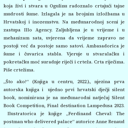
koja živi i stvara u Ogulinu radoznalo crtajući tajne
mudrosti šume. Izlagala je na brojnim izložbama u
Hrvatskoj i inozemstvu. Na međunarodnoj sceni je
zastupa Illo Agency. Zaljubljena je u vrijeme i u
mehanizam sata, uvjerena da vrijeme zapravo ne
postoji već da postoje samo satovi. Ambasadorica je
šume i čuvarica stabla. Vjeruje u stvaralačku i
pokretačku moć suradnje riječi i crteža. Crta riječima.
Piše crtežima.
„Što ako?“ (Knjiga u centru, 2022.)., njezina prva
autorska knjiga i ujedno prvi hrvatski dječji silent
book, nominirana je na međunarodni natječaj Silent
Book Competition, Final destination Lampedusa 2023.
Ilustratorica je knjige „Ferdinand Cheval: The
postman who delivered palace“ autorice Anne Renaud