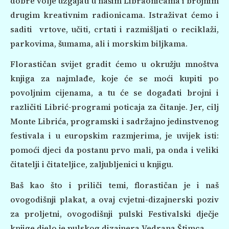
dobre volje uzgajati u našim Libraonicama i brojnim
drugim kreativnim radionicama. Istraživat ćemo i
saditi vrtove, učiti, crtati i razmišljati o reciklaži,
parkovima, šumama, ali i morskim biljkama.
Florastičan svijet gradit ćemo u okružju mnoštva
knjiga za najmlađe, koje će se moći kupiti po
povoljnim cijenama, a tu će se događati brojni i
različiti Librić-programi poticaja za čitanje. Jer, cilj
Monte Librića, programski i sadržajno jedinstvenog
festivala i u europskim razmjerima, je uvijek isti:
pomoći djeci da postanu prvo mali, pa onda i veliki
čitatelji i čitateljice, zaljubljenici u knjigu.
Baš kao što i priliči temi, florastičan je i naš
ovogodišnji plakat, a ovaj cvjetni-dizajnerski poziv
za proljetni, ovogodišnji pulski Festivalski dječje
knjige djelo je pulskog dizajnera Vedrana Štimca.