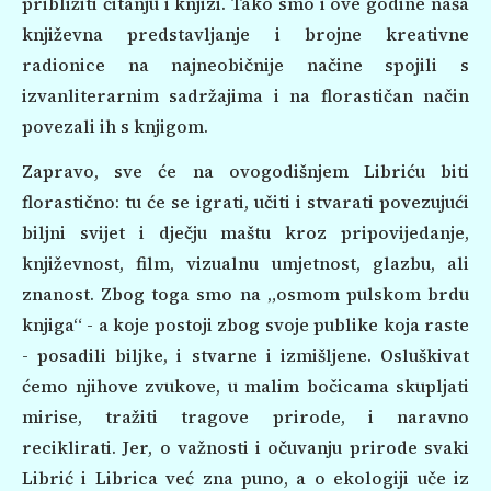
približiti čitanju i knjizi. Tako smo i ove godine naša
književna predstavljanje i brojne kreativne
radionice na najneobičnije načine spojili s
izvanliterarnim sadržajima i na florastičan način
povezali ih s knjigom.
Zapravo, sve će na ovogodišnjem Libriću biti
florastično: tu će se igrati, učiti i stvarati povezujući
biljni svijet i dječju maštu kroz pripovijedanje,
književnost, film, vizualnu umjetnost, glazbu, ali
znanost. Zbog toga smo na „osmom pulskom brdu
knjiga“ - a koje postoji zbog svoje publike koja raste
- posadili biljke, i stvarne i izmišljene. Osluškivat
ćemo njihove zvukove, u malim bočicama skupljati
mirise, tražiti tragove prirode, i naravno
reciklirati. Jer, o važnosti i očuvanju prirode svaki
Librić i Librica već zna puno, a o ekologiji uče iz