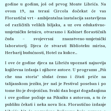
godine u godinu, još od prvog Monte Librića. Na
ovom 19., na terasi Circola dočekat će vas
Florastični vrt – ambijentalna instalacija sastavljena
od različitih velikih biljaka, a uz ovu edukativno-
umjetničku šetnicu, otvaramo i Kabinet florastičnih
čuda – svojevrsni znanstveno-umjetnički
laboratorij. Djeca će stvarati Biblioteku mirisa,
Herbarij budućnosti, Hotel za kukce...
I ove će godine djeca na Libriću upoznati najnovija
književna izdanja i njihove autore. U programu „Più
che una storia“ slušat ćemo i čitati priče na
talijanskom jeziku, jer naš je Festival poseban i po
tome što je dvojezičan. Svaki dan bogat događanjima
i ove godine počinje na Pikniku s autorom, a tu će
publiku čekati i neka nova lica. Florastično izdanje