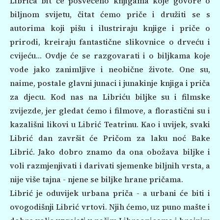
Librića bit će posvećeno knjigama koje govore o
biljnom svijetu, čitat ćemo priče i družiti se s
autorima koji pišu i ilustriraju knjige i priče o
prirodi, kreiraju fantastične slikovnice o drveću i
cvijeću… Ovdje će se razgovarati i o biljkama koje
vode jako zanimljive i neobične živote. One su,
naime, postale glavni junaci i junakinje knjiga i priča
za djecu. Kod nas na Libriću biljke su i filmske
zvijezde, jer gledat ćemo i filmove, a florastični su i
kazališni likovi u Librić Teatrinu. Kao i uvijek, svaki
Librić dan završit će Pričom za laku noć Bake
Librić. Jako dobro znamo da ona obožava biljke i
voli razmjenjivati i darivati sjemenke biljnih vrsta, a
nije više tajna - njene se biljke hrane pričama.
Librić je oduvijek urbana priča - a urbani će biti i
ovogodišnji Librić vrtovi. Njih ćemo, uz puno mašte i