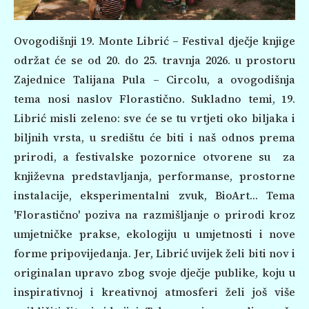
Ovogodišnji 19. Monte Librić – Festival dječje knjige
održat će se od 20. do 25. travnja 2026. u prostoru
Zajednice Talijana Pula – Circolu, a ovogodišnja
tema nosi naslov Florastično. Sukladno temi, 19.
Librić misli zeleno: sve će se tu vrtjeti oko biljaka i
biljnih vrsta, u središtu će biti i naš odnos prema
prirodi, a festivalske pozornice otvorene su za
književna predstavljanja, performanse, prostorne
instalacije, eksperimentalni zvuk, BioArt… Tema
'Florastično' poziva na razmišljanje o prirodi kroz
umjetničke prakse, ekologiju u umjetnosti i nove
forme pripovijedanja. Jer, Librić uvijek želi biti nov i
originalan upravo zbog svoje dječje publike, koju u
inspirativnoj i kreativnoj atmosferi želi još više