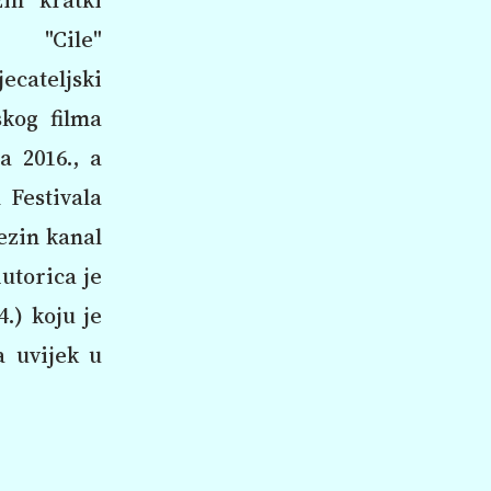
m "Cile"
cateljski
kog filma
a 2016., a
 Festivala
ezin kanal
Autorica je
4.) koju je
a uvijek u