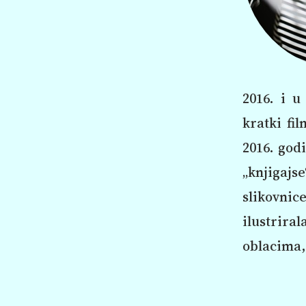
2016. i u
kratki fi
2016. god
„knjigajse
slikovnice
ilustrira
oblacima, 