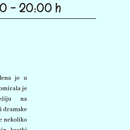
0 - 20:00 h
ena je u
lomirala je
žiju na
i dramske
e nekoliko
zin kratki