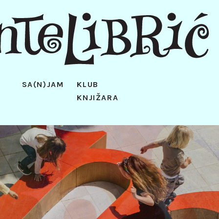
SA(N)JAM
KLUB
KNJIŽARA