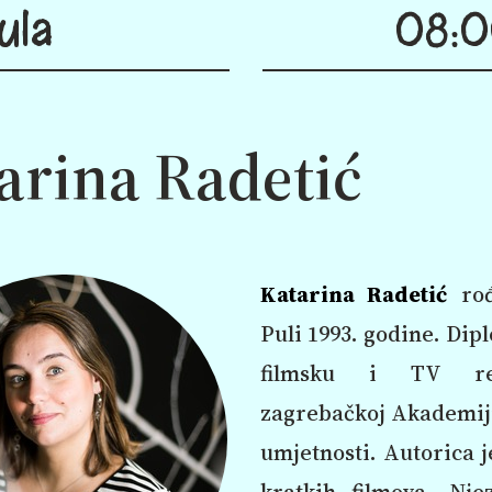
ula
08:0
arina Radetić
Katarina Radetić
rođ
Puli 1993. godine. Dip
filmsku i TV re
zagrebačkoj Akademij
umjetnosti. Autorica j
kratkih filmova. Nje