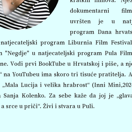
dokumentarni fil
uvršten je u natje
program Dana hrvats
 natjecateljski program Liburnia Film Festival
lm "Negdje" u natjecateljski program Pula Film
ine. Vodi prvi BookTube u Hrvatskoj i piše, a nj
“ na YouTubeu ima skoro tri tisuće pratitelja. 
 „Mala Lucija i velika hrabrost“ (Inni Mini,202
la Sanja Kolenko. Za sebe kaže da joj je „glav
a srce u priči“. Živi i stvara u Puli.